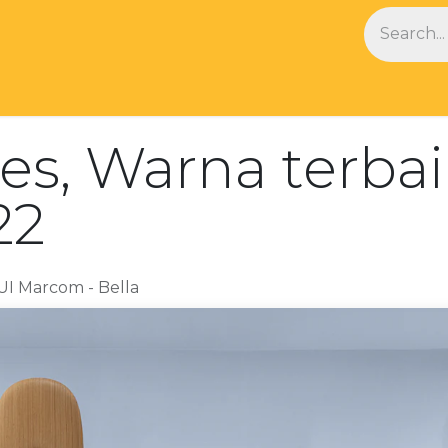
NDS
BLOG
ies, Warna terbai
22
I Marcom - Bella